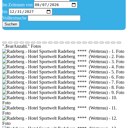
Im Zeitraum von
bis
Volltextsuche
Suchen
".$varAnzahl." Fotos